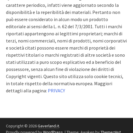
carattere periodico, infatti viene aggiornato secondo la
disponibilità e la reperibilità dei materiali. Pertanto non
può essere considerato in alcun modo un prodotto
editoriale ai sensi della L. n. 62 del 7/3/2001. Tutti i marchi
riportati appartengono ai legittimi proprietari; marchi di
terzi, nomi commerciali, nomi di prodotti, nomi corporativi
e società citati possono essere marchi di proprietà dei
rispettivi titolari o marchi registrati di altre società e sono
stati utilizzati a puro scopo esplicativo ed a beneficio del
possessore, senza alcun fine di violazione dei diritti di
Copyright vigenti. Questo sito utilizza solo cookie tecnici,
in totale rispetto della normativa europea. Maggiori
dettagli alla pagina:
PRIVACY
Copyright © 2026
Gaverland.it
.
Proudly powered by
WordPress
.
|
Theme: Awaken by
ThemezHut
.