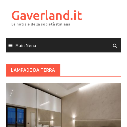
Skip
to
Gaverland.it
content
Le notizie della società italiana
Main Menu
LAMPADE DA TERRA