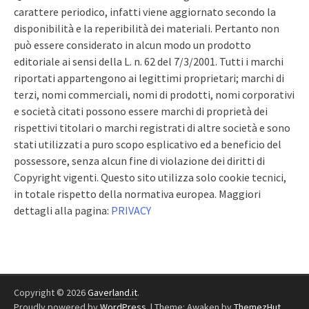
carattere periodico, infatti viene aggiornato secondo la
disponibilità e la reperibilità dei materiali. Pertanto non
può essere considerato in alcun modo un prodotto
editoriale ai sensi della L. n. 62 del 7/3/2001. Tutti i marchi
riportati appartengono ai legittimi proprietari; marchi di
terzi, nomi commerciali, nomi di prodotti, nomi corporativi
e società citati possono essere marchi di proprietà dei
rispettivi titolari o marchi registrati di altre società e sono
stati utilizzati a puro scopo esplicativo ed a beneficio del
possessore, senza alcun fine di violazione dei diritti di
Copyright vigenti. Questo sito utilizza solo cookie tecnici,
in totale rispetto della normativa europea. Maggiori
dettagli alla pagina:
PRIVACY
Copyright © 2026
Gaverland.it
.
Proudly powered by
WordPress
.
|
Theme: Awaken by
ThemezHut
.