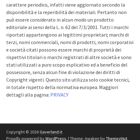
carattere periodico, infatti viene aggiornato secondo la
disponibilità e la reperibilità dei materiali. Pertanto non
può essere considerato in alcun modo un prodotto
editoriale ai sensi della L. n. 62 del 7/3/2001. Tutti i marchi
riportati appartengono ai legittimi proprietari; marchi di
terzi, nomi commerciali, nomi di prodotti, nomi corporativi
e società citati possono essere marchi di proprietà dei
rispettivi titolari o marchi registrati di altre società e sono
stati utilizzati a puro scopo esplicativo ed a beneficio del
possessore, senza alcun fine di violazione dei diritti di
Copyright vigenti. Questo sito utilizza solo cookie tecnici,
in totale rispetto della normativa europea. Maggiori
dettagli alla pagina:
PRIVACY
Copyright © 2026
Gaverland.it
.
Proudly powered by
WordPress
.
|
Theme: Awaken by
ThemezHut
.