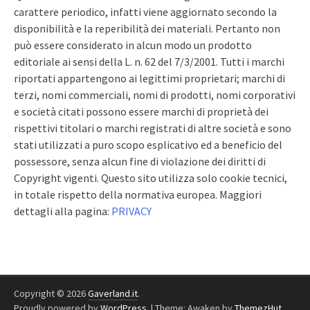
carattere periodico, infatti viene aggiornato secondo la
disponibilità e la reperibilità dei materiali. Pertanto non
può essere considerato in alcun modo un prodotto
editoriale ai sensi della L. n. 62 del 7/3/2001. Tutti i marchi
riportati appartengono ai legittimi proprietari; marchi di
terzi, nomi commerciali, nomi di prodotti, nomi corporativi
e società citati possono essere marchi di proprietà dei
rispettivi titolari o marchi registrati di altre società e sono
stati utilizzati a puro scopo esplicativo ed a beneficio del
possessore, senza alcun fine di violazione dei diritti di
Copyright vigenti. Questo sito utilizza solo cookie tecnici,
in totale rispetto della normativa europea. Maggiori
dettagli alla pagina:
PRIVACY
Copyright © 2026
Gaverland.it
.
Proudly powered by
WordPress
.
|
Theme: Awaken by
ThemezHut
.