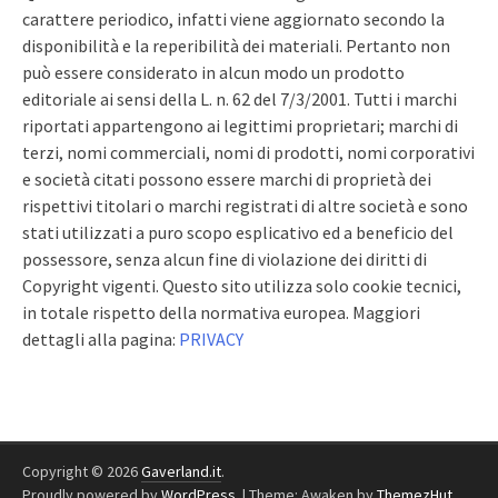
carattere periodico, infatti viene aggiornato secondo la
disponibilità e la reperibilità dei materiali. Pertanto non
può essere considerato in alcun modo un prodotto
editoriale ai sensi della L. n. 62 del 7/3/2001. Tutti i marchi
riportati appartengono ai legittimi proprietari; marchi di
terzi, nomi commerciali, nomi di prodotti, nomi corporativi
e società citati possono essere marchi di proprietà dei
rispettivi titolari o marchi registrati di altre società e sono
stati utilizzati a puro scopo esplicativo ed a beneficio del
possessore, senza alcun fine di violazione dei diritti di
Copyright vigenti. Questo sito utilizza solo cookie tecnici,
in totale rispetto della normativa europea. Maggiori
dettagli alla pagina:
PRIVACY
Copyright © 2026
Gaverland.it
.
Proudly powered by
WordPress
.
|
Theme: Awaken by
ThemezHut
.