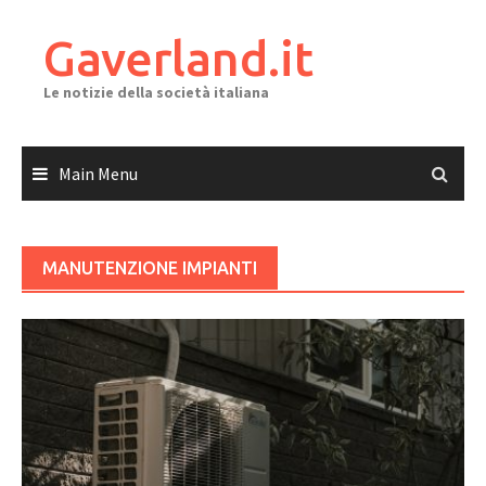
Skip
to
Gaverland.it
content
Le notizie della società italiana
Main Menu
MANUTENZIONE IMPIANTI