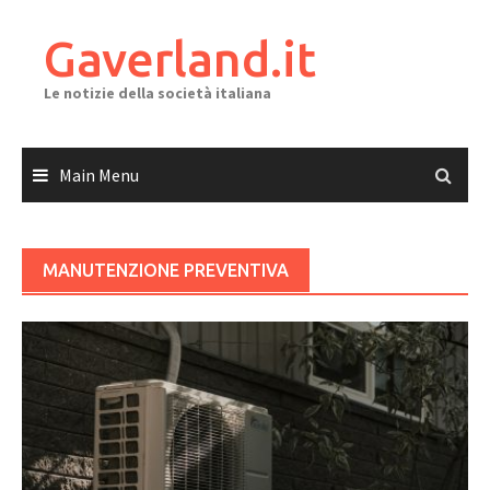
Skip
to
Gaverland.it
content
Le notizie della società italiana
Main Menu
MANUTENZIONE PREVENTIVA