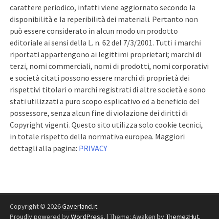
carattere periodico, infatti viene aggiornato secondo la
disponibilità e la reperibilità dei materiali. Pertanto non
può essere considerato in alcun modo un prodotto
editoriale ai sensi della L. n. 62 del 7/3/2001. Tutti i marchi
riportati appartengono ai legittimi proprietari; marchi di
terzi, nomi commerciali, nomi di prodotti, nomi corporativi
e società citati possono essere marchi di proprietà dei
rispettivi titolari o marchi registrati di altre società e sono
stati utilizzati a puro scopo esplicativo ed a beneficio del
possessore, senza alcun fine di violazione dei diritti di
Copyright vigenti. Questo sito utilizza solo cookie tecnici,
in totale rispetto della normativa europea. Maggiori
dettagli alla pagina:
PRIVACY
Copyright © 2026
Gaverland.it
.
Proudly powered by
WordPress
.
|
Theme: Awaken by
ThemezHut
.