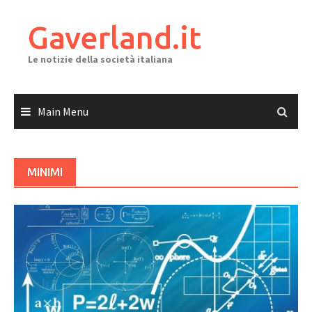
Skip
to
Gaverland.it
content
Le notizie della società italiana
Main Menu
MINIMI