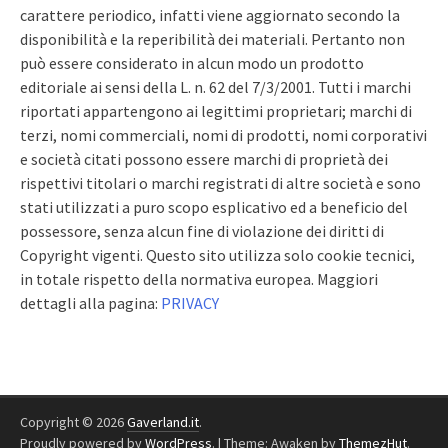
carattere periodico, infatti viene aggiornato secondo la
disponibilità e la reperibilità dei materiali. Pertanto non
può essere considerato in alcun modo un prodotto
editoriale ai sensi della L. n. 62 del 7/3/2001. Tutti i marchi
riportati appartengono ai legittimi proprietari; marchi di
terzi, nomi commerciali, nomi di prodotti, nomi corporativi
e società citati possono essere marchi di proprietà dei
rispettivi titolari o marchi registrati di altre società e sono
stati utilizzati a puro scopo esplicativo ed a beneficio del
possessore, senza alcun fine di violazione dei diritti di
Copyright vigenti. Questo sito utilizza solo cookie tecnici,
in totale rispetto della normativa europea. Maggiori
dettagli alla pagina:
PRIVACY
Copyright © 2026
Gaverland.it
.
Proudly powered by
WordPress
.
|
Theme: Awaken by
ThemezHut
.