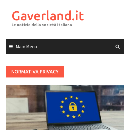
Skip
to
Gaverland.it
content
Le notizie della società italiana
Main Menu
NORMATIVA PRIVACY