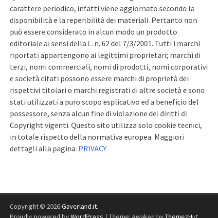
carattere periodico, infatti viene aggiornato secondo la
disponibilità e la reperibilità dei materiali. Pertanto non
può essere considerato in alcun modo un prodotto
editoriale ai sensi della L. n. 62 del 7/3/2001. Tutti i marchi
riportati appartengono ai legittimi proprietari; marchi di
terzi, nomi commerciali, nomi di prodotti, nomi corporativi
e società citati possono essere marchi di proprietà dei
rispettivi titolari o marchi registrati di altre società e sono
stati utilizzati a puro scopo esplicativo ed a beneficio del
possessore, senza alcun fine di violazione dei diritti di
Copyright vigenti. Questo sito utilizza solo cookie tecnici,
in totale rispetto della normativa europea. Maggiori
dettagli alla pagina:
PRIVACY
Copyright © 2026
Gaverland.it
.
Proudly powered by
WordPress
.
|
Theme: Awaken by
ThemezHut
.