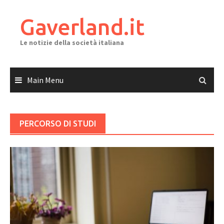
Skip
to
Gaverland.it
content
Le notizie della società italiana
Main Menu
PERCORSO DI STUDI