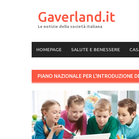
Skip
to
Gaverland.it
content
Le notizie della società italiana
HOMEPAGE
SALUTE E BENESSERE
CAS
PIANO NAZIONALE PER L'INTRODUZIONE D