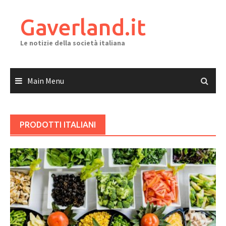
Skip
to
Gaverland.it
content
Le notizie della società italiana
Main Menu
PRODOTTI ITALIANI