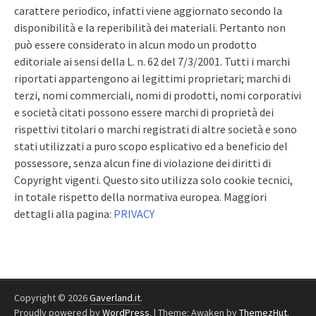
carattere periodico, infatti viene aggiornato secondo la
disponibilità e la reperibilità dei materiali. Pertanto non
può essere considerato in alcun modo un prodotto
editoriale ai sensi della L. n. 62 del 7/3/2001. Tutti i marchi
riportati appartengono ai legittimi proprietari; marchi di
terzi, nomi commerciali, nomi di prodotti, nomi corporativi
e società citati possono essere marchi di proprietà dei
rispettivi titolari o marchi registrati di altre società e sono
stati utilizzati a puro scopo esplicativo ed a beneficio del
possessore, senza alcun fine di violazione dei diritti di
Copyright vigenti. Questo sito utilizza solo cookie tecnici,
in totale rispetto della normativa europea. Maggiori
dettagli alla pagina:
PRIVACY
Copyright © 2026
Gaverland.it
.
Proudly powered by
WordPress
.
|
Theme: Awaken by
ThemezHut
.