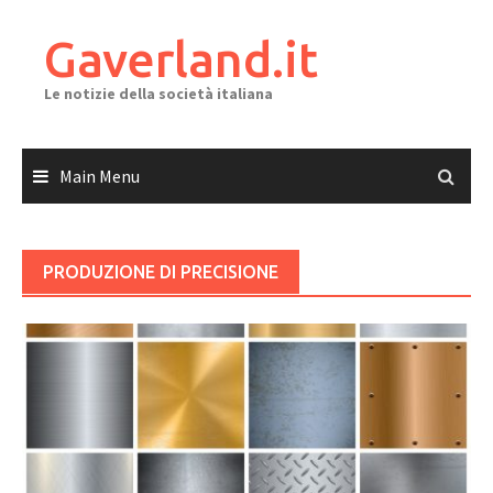
Skip
to
Gaverland.it
content
Le notizie della società italiana
Main Menu
PRODUZIONE DI PRECISIONE