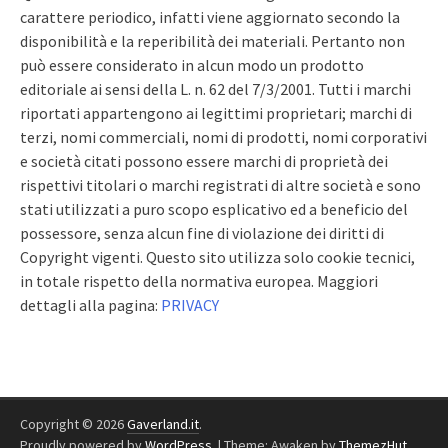
carattere periodico, infatti viene aggiornato secondo la
disponibilità e la reperibilità dei materiali. Pertanto non
può essere considerato in alcun modo un prodotto
editoriale ai sensi della L. n. 62 del 7/3/2001. Tutti i marchi
riportati appartengono ai legittimi proprietari; marchi di
terzi, nomi commerciali, nomi di prodotti, nomi corporativi
e società citati possono essere marchi di proprietà dei
rispettivi titolari o marchi registrati di altre società e sono
stati utilizzati a puro scopo esplicativo ed a beneficio del
possessore, senza alcun fine di violazione dei diritti di
Copyright vigenti. Questo sito utilizza solo cookie tecnici,
in totale rispetto della normativa europea. Maggiori
dettagli alla pagina:
PRIVACY
Copyright © 2026
Gaverland.it
.
Proudly powered by
WordPress
.
|
Theme: Awaken by
ThemezHut
.