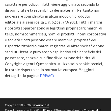
carattere periodico, infatti viene aggiornato secondo la
disponibilità e la reperibilità dei materiali. Pertanto non
può essere considerato in alcun modo un prodotto
editoriale ai sensi della L. n. 62 del 7/3/2001. Tutti i marchi
riportati appartengono ai legittimi proprietari; marchi di
terzi, nomi commerciali, nomi di prodotti, nomi corporativi
e società citati possono essere marchi di proprietà dei
rispettivi titolari o marchi registrati di altre società e sono
stati utilizzati a puro scopo esplicativo ed a beneficio del
possessore, senza alcun fine di violazione dei diritti di
Copyright vigenti. Questo sito utilizza solo cookie tecnici,
in totale rispetto della normativa europea. Maggiori
dettagli alla pagina:
PRIVACY
Copyright © 2026
Gaverland.it
.
Proudly powered by
WordPress
.
|
Theme: Awaken by
ThemezHut
.