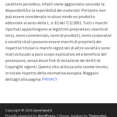
carattere periodico, infatti viene aggiornato secondo la
disponibilità e la reperibilità dei materiali. Pertanto non
può essere considerato in alcun modo un prodotto
editoriale ai sensi della L. n. 62 del 7/3/2001. Tutti i marchi
riportati appartengono ai legittimi proprietari; marchi di
terzi, nomi commerciali, nomi di prodotti, nomi corporativi
e società citati possono essere marchi di proprietà dei
rispettivi titolari o marchi registrati di altre società e sono
stati utilizzati a puro scopo esplicativo ed a beneficio del
possessore, senza alcun fine di violazione dei diritti di
Copyright vigenti. Questo sito utilizza solo cookie tecnici,
in totale rispetto della normativa europea. Maggiori
dettagli alla pagina:
PRIVACY
Copyright © 2026
Gaverland.it
.
Proudly powered by
WordPress
.
|
Theme: Awaken by
ThemezHut
.