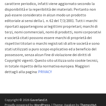
carattere periodico, infatti viene aggiornato secondo la
disponibilità e la reperibilità dei materiali. Pertanto non
può essere considerato in alcun modo un prodotto
editoriale ai sensi della L. n. 62 del 7/3/2001. Tutti i marchi
riportati appartengono ai legittimi proprietari; marchi di
terzi, nomi commerciali, nomi di prodotti, nomi corporativi
e società citati possono essere marchi di proprietà dei
rispettivi titolari o marchi registrati di altre società e sono
stati utilizzati a puro scopo esplicativo ed a beneficio del
possessore, senza alcun fine di violazione dei diritti di
Copyright vigenti. Questo sito utilizza solo cookie tecnici,
in totale rispetto della normativa europea. Maggiori
dettagli alla pagina:
PRIVACY
Copyright © 2026
Gaverland.it
.
Proudly powered by
WordPress
.
|
Theme: Awaken by
ThemezHut
.