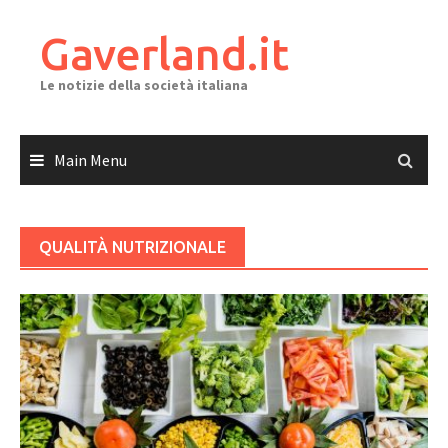
Skip
to
Gaverland.it
content
Le notizie della società italiana
Main Menu
QUALITÀ NUTRIZIONALE