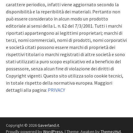
carattere periodico, infatti viene aggiornato secondo la
disponibilità e la reperibilità dei materiali. Pertanto non
può essere considerato in alcun modo un prodotto
editoriale ai sensi della L. n. 62 del 7/3/2001. Tutti i marchi
riportati appartengono ai legittimi proprietari; marchi di
terzi, nomi commerciali, nomi di prodotti, nomi corporativi
e società citati possono essere marchi di proprietà dei
rispettivi titolari o marchi registrati di altre società e sono
stati utilizzati a puro scopo esplicativo ed a beneficio del
possessore, senza alcun fine di violazione dei diritti di
Copyright vigenti. Questo sito utilizza solo cookie tecnici,
in totale rispetto della normativa europea. Maggiori
dettagli alla pagina:
PRIVACY
Copyright © 2026
Gaverland.it
.
Proudly powered by
WordPress
.
|
Theme: Awaken by
ThemezHut
.