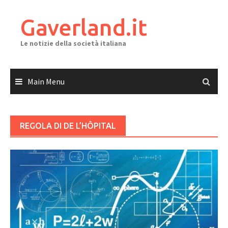
Skip
to
Gaverland.it
content
Le notizie della società italiana
Main Menu
REGOLA DI DE L’HÔPITAL