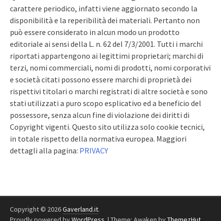
carattere periodico, infatti viene aggiornato secondo la
disponibilità e la reperibilità dei materiali. Pertanto non
può essere considerato in alcun modo un prodotto
editoriale ai sensi della L. n. 62 del 7/3/2001. Tutti i marchi
riportati appartengono ai legittimi proprietari; marchi di
terzi, nomi commerciali, nomi di prodotti, nomi corporativi
e società citati possono essere marchi di proprietà dei
rispettivi titolari o marchi registrati di altre società e sono
stati utilizzati a puro scopo esplicativo ed a beneficio del
possessore, senza alcun fine di violazione dei diritti di
Copyright vigenti. Questo sito utilizza solo cookie tecnici,
in totale rispetto della normativa europea. Maggiori
dettagli alla pagina:
PRIVACY
Copyright © 2026
Gaverland.it
.
Proudly powered by
WordPress
.
|
Theme: Awaken by
ThemezHut
.