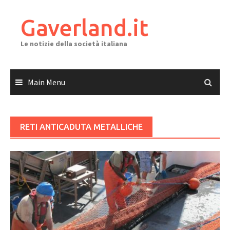
Skip
to
Gaverland.it
content
Le notizie della società italiana
Main Menu
RETI ANTICADUTA METALLICHE