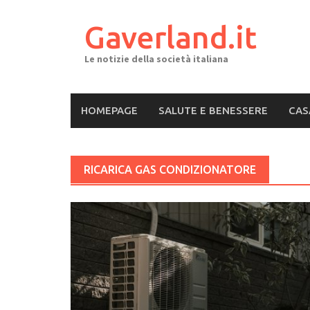
Skip
to
Gaverland.it
content
Le notizie della società italiana
HOMEPAGE
SALUTE E BENESSERE
CAS
RICARICA GAS CONDIZIONATORE