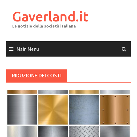
Skip
to
Gaverland.it
content
Le notizie della società italiana
Main Menu
RIDUZIONE DEI COSTI