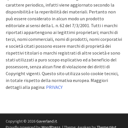
carattere periodico, infatti viene aggiornato secondo la
disponibilità e la reperibilità dei materiali. Pertanto non
può essere considerato in alcun modo un prodotto
editoriale ai sensi della L. n. 62 del 7/3/2001. Tutti i marchi
riportati appartengono ai legittimi proprietari; marchi di
terzi, nomi commerciali, nomi di prodotti, nomi corporativi
e società citati possono essere marchi di proprietà dei
rispettivi titolari o marchi registrati di altre società e sono
stati utilizzati a puro scopo esplicativo ed a beneficio del
possessore, senza alcun fine di violazione dei diritti di
Copyright vigenti. Questo sito utilizza solo cookie tecnici,
in totale rispetto della normativa europea. Maggiori
dettagli alla pagina:
PRIVACY
Copyright © 2026
Gaverland.it
.
Proudly powered by
WordPress
.
|
Theme: Awaken by
ThemezHut
.