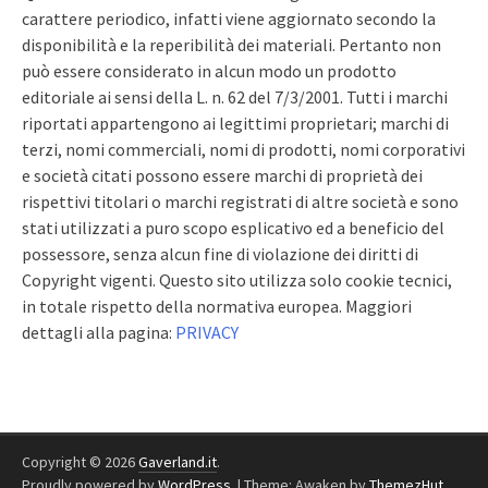
carattere periodico, infatti viene aggiornato secondo la
disponibilità e la reperibilità dei materiali. Pertanto non
può essere considerato in alcun modo un prodotto
editoriale ai sensi della L. n. 62 del 7/3/2001. Tutti i marchi
riportati appartengono ai legittimi proprietari; marchi di
terzi, nomi commerciali, nomi di prodotti, nomi corporativi
e società citati possono essere marchi di proprietà dei
rispettivi titolari o marchi registrati di altre società e sono
stati utilizzati a puro scopo esplicativo ed a beneficio del
possessore, senza alcun fine di violazione dei diritti di
Copyright vigenti. Questo sito utilizza solo cookie tecnici,
in totale rispetto della normativa europea. Maggiori
dettagli alla pagina:
PRIVACY
Copyright © 2026
Gaverland.it
.
Proudly powered by
WordPress
.
|
Theme: Awaken by
ThemezHut
.