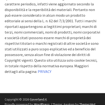
carattere periodico, infatti viene aggiornato secondo la
disponibilità e la reperibilità dei materiali. Pertanto non
può essere considerato in alcun modo un prodotto
editoriale ai sensi della L. n. 62 del 7/3/2001. Tutti i marchi
riportati appartengono ai legittimi proprietari; marchi di
terzi, nomi commerciali, nomi di prodotti, nomi corporativi
e società citati possono essere marchi di proprietà dei
rispettivi titolari o marchi registrati di altre società e sono
stati utilizzati a puro scopo esplicativo ed a beneficio del
possessore, senza alcun fine di violazione dei diritti di
Copyright vigenti. Questo sito utilizza solo cookie tecnici,
in totale rispetto della normativa europea. Maggiori
dettagli alla pagina:
PRIVACY
Copyright © 2026
Gaverland.it
.
Proudly powered by
WordPress
.
|
Theme: Awaken by
ThemezHut
.