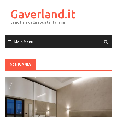
Skip
to
Gaverland.it
content
Le notizie della società italiana
Main Menu
SCRIVANIA