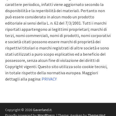
carattere periodico, infatti viene aggiornato secondo la
disponibilità e la reperibilità dei materiali. Pertanto non
può essere considerato in alcun modo un prodotto
editoriale ai sensi della L. n. 62 del 7/3/2001. Tutti i marchi
riportati appartengono ai legittimi proprietari; marchi di
terzi, nomi commerciali, nomi di prodotti, nomi corporativi
e società citati possono essere marchi di proprietà dei
rispettivi titolari o marchi registrati di altre società e sono
stati utilizzati a puro scopo esplicativo ed a beneficio del
possessore, senza alcun fine di violazione dei diritti di
Copyright vigenti. Questo sito utilizza solo cookie tecnici,
in totale rispetto della normativa europea. Maggiori
dettagli alla pagina:
PRIVACY
Copyright © 2026
Gaverland.it
.
Proudly powered by
WordPress
.
|
Theme: Awaken by
ThemezHut
.