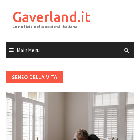
Skip
to
Gaverland.it
content
Le notizie della società italiana
Main Menu
SENSO DELLA VITA