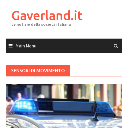
Skip
to
Gaverland.it
content
Le notizie della società italiana
Main Menu
SENSORI DI MOVIMENTO