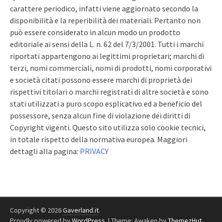
carattere periodico, infatti viene aggiornato secondo la
disponibilità e la reperibilità dei materiali. Pertanto non
può essere considerato in alcun modo un prodotto
editoriale ai sensi della L. n. 62 del 7/3/2001. Tutti i marchi
riportati appartengono ai legittimi proprietari; marchi di
terzi, nomi commerciali, nomi di prodotti, nomi corporativi
e società citati possono essere marchi di proprietà dei
rispettivi titolari o marchi registrati di altre società e sono
stati utilizzati a puro scopo esplicativo ed a beneficio del
possessore, senza alcun fine di violazione dei diritti di
Copyright vigenti. Questo sito utilizza solo cookie tecnici,
in totale rispetto della normativa europea. Maggiori
dettagli alla pagina:
PRIVACY
Copyright © 2026
Gaverland.it
.
Proudly powered by
WordPress
.
|
Theme: Awaken by
ThemezHut
.