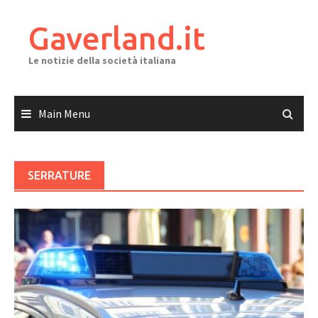
Skip
to
Gaverland.it
content
Le notizie della società italiana
Main Menu
SERRATURE