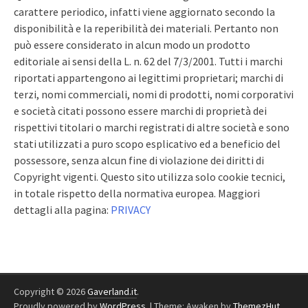
carattere periodico, infatti viene aggiornato secondo la
disponibilità e la reperibilità dei materiali. Pertanto non
può essere considerato in alcun modo un prodotto
editoriale ai sensi della L. n. 62 del 7/3/2001. Tutti i marchi
riportati appartengono ai legittimi proprietari; marchi di
terzi, nomi commerciali, nomi di prodotti, nomi corporativi
e società citati possono essere marchi di proprietà dei
rispettivi titolari o marchi registrati di altre società e sono
stati utilizzati a puro scopo esplicativo ed a beneficio del
possessore, senza alcun fine di violazione dei diritti di
Copyright vigenti. Questo sito utilizza solo cookie tecnici,
in totale rispetto della normativa europea. Maggiori
dettagli alla pagina:
PRIVACY
Copyright © 2026
Gaverland.it
.
Proudly powered by
WordPress
.
|
Theme: Awaken by
ThemezHut
.