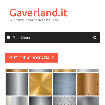
Skip
to
Gaverland.it
content
Le notizie della società italiana
Main Menu
SETTORE AEROSPAZIALE