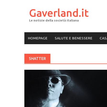
Skip
to
Gaverland.it
content
Le notizie della società italiana
HOMEPAGE
SALUTE E BENESSERE
CAS
SHATTER