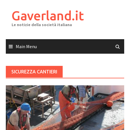
Skip
to
Gaverland.it
content
Le notizie della società italiana
Main Menu
SICUREZZA CANTIERI