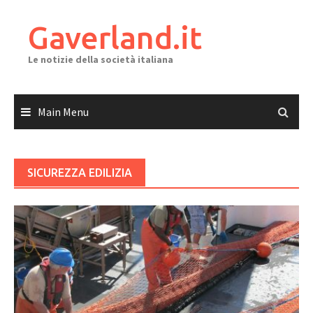
Skip
to
Gaverland.it
content
Le notizie della società italiana
Main Menu
SICUREZZA EDILIZIA