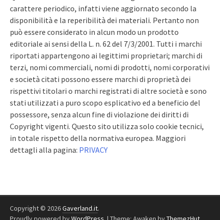
carattere periodico, infatti viene aggiornato secondo la
disponibilità e la reperibilità dei materiali. Pertanto non
può essere considerato in alcun modo un prodotto
editoriale ai sensi della L. n. 62 del 7/3/2001. Tutti i marchi
riportati appartengono ai legittimi proprietari; marchi di
terzi, nomi commerciali, nomi di prodotti, nomi corporativi
e società citati possono essere marchi di proprietà dei
rispettivi titolari o marchi registrati di altre società e sono
stati utilizzati a puro scopo esplicativo ed a beneficio del
possessore, senza alcun fine di violazione dei diritti di
Copyright vigenti. Questo sito utilizza solo cookie tecnici,
in totale rispetto della normativa europea. Maggiori
dettagli alla pagina:
PRIVACY
Copyright © 2026
Gaverland.it
.
Proudly powered by
WordPress
.
|
Theme: Awaken by
ThemezHut
.