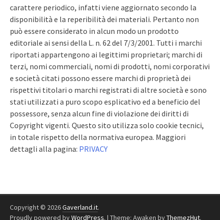
carattere periodico, infatti viene aggiornato secondo la
disponibilità e la reperibilità dei materiali. Pertanto non
può essere considerato in alcun modo un prodotto
editoriale ai sensi della L. n. 62 del 7/3/2001. Tutti i marchi
riportati appartengono ai legittimi proprietari; marchi di
terzi, nomi commerciali, nomi di prodotti, nomi corporativi
e società citati possono essere marchi di proprietà dei
rispettivi titolari o marchi registrati di altre società e sono
stati utilizzati a puro scopo esplicativo ed a beneficio del
possessore, senza alcun fine di violazione dei diritti di
Copyright vigenti. Questo sito utilizza solo cookie tecnici,
in totale rispetto della normativa europea. Maggiori
dettagli alla pagina:
PRIVACY
Copyright © 2026
Gaverland.it
.
Proudly powered by
WordPress
.
|
Theme: Awaken by
ThemezHut
.