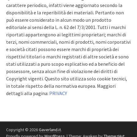
carattere periodico, infatti viene aggiornato secondo la
disponibilità e la reperibilità dei materiali. Pertanto non
può essere considerato in alcun modo un prodotto
editoriale ai sensi della L. n. 62 del 7/3/2001. Tutti i marchi
riportati appartengono ai legittimi proprietari; marchi di
terzi, nomi commerciali, nomi di prodotti, nomi corporativi
e società citati possono essere marchi di proprietà dei
rispettivi titolari o marchi registrati di altre società e sono
stati utilizzati a puro scopo esplicativo ed a beneficio del
possessore, senza alcun fine di violazione dei diritti di
Copyright vigenti. Questo sito utilizza solo cookie tecnici,
in totale rispetto della normativa europea. Maggiori
dettagli alla pagina:
PRIVACY
Copyright © 2026
Gaverland.it
.
Proudly powered by
WordPress
.
|
Theme: Awaken by
ThemezHut
.