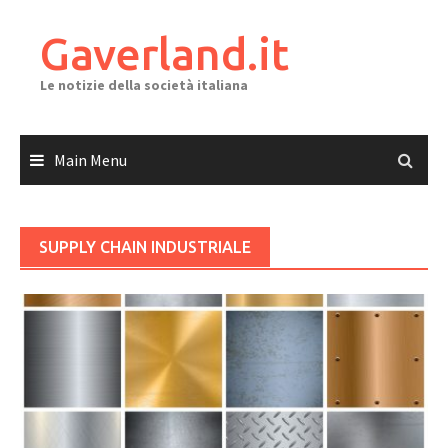
Skip
to
Gaverland.it
content
Le notizie della società italiana
Main Menu
SUPPLY CHAIN INDUSTRIALE