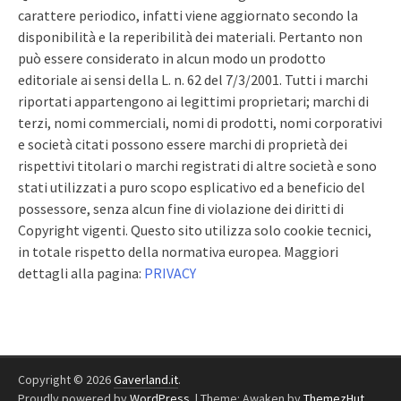
carattere periodico, infatti viene aggiornato secondo la
disponibilità e la reperibilità dei materiali. Pertanto non
può essere considerato in alcun modo un prodotto
editoriale ai sensi della L. n. 62 del 7/3/2001. Tutti i marchi
riportati appartengono ai legittimi proprietari; marchi di
terzi, nomi commerciali, nomi di prodotti, nomi corporativi
e società citati possono essere marchi di proprietà dei
rispettivi titolari o marchi registrati di altre società e sono
stati utilizzati a puro scopo esplicativo ed a beneficio del
possessore, senza alcun fine di violazione dei diritti di
Copyright vigenti. Questo sito utilizza solo cookie tecnici,
in totale rispetto della normativa europea. Maggiori
dettagli alla pagina:
PRIVACY
Copyright © 2026
Gaverland.it
.
Proudly powered by
WordPress
.
|
Theme: Awaken by
ThemezHut
.