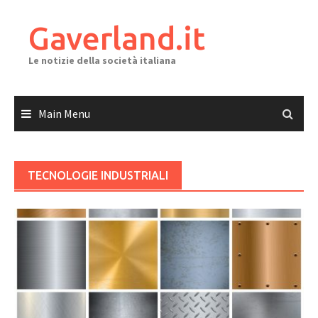
Skip
to
Gaverland.it
content
Le notizie della società italiana
Main Menu
TECNOLOGIE INDUSTRIALI