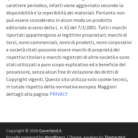
carattere periodico, infatti viene aggiornato secondo la
disponibilità e la reperibilità dei materiali. Pertanto non
può essere considerato in alcun modo un prodotto
editoriale ai sensi della L. n. 62 del 7/3/2001. Tutti i marchi
riportati appartengono ai legittimi proprietari; marchi di
terzi, nomi commerciali, nomi di prodotti, nomi corporativi
e società citati possono essere marchi di proprietà dei
rispettivi titolari o marchi registrati di altre società e sono
stati utilizzati a puro scopo esplicativo ed a beneficio del
possessore, senza alcun fine di violazione dei diritti di
Copyright vigenti. Questo sito utilizza solo cookie tecnici,
in totale rispetto della normativa europea. Maggiori
dettagli alla pagina:
PRIVACY
Copyright © 2026
Gaverland.it
.
Proudly powered by
WordPress
.
|
Theme: Awaken by
ThemezHut
.