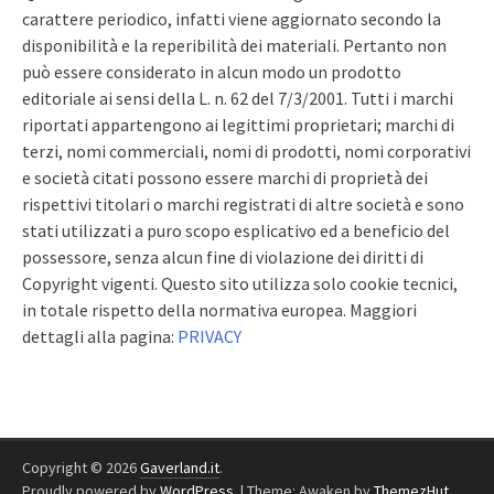
carattere periodico, infatti viene aggiornato secondo la
disponibilità e la reperibilità dei materiali. Pertanto non
può essere considerato in alcun modo un prodotto
editoriale ai sensi della L. n. 62 del 7/3/2001. Tutti i marchi
riportati appartengono ai legittimi proprietari; marchi di
terzi, nomi commerciali, nomi di prodotti, nomi corporativi
e società citati possono essere marchi di proprietà dei
rispettivi titolari o marchi registrati di altre società e sono
stati utilizzati a puro scopo esplicativo ed a beneficio del
possessore, senza alcun fine di violazione dei diritti di
Copyright vigenti. Questo sito utilizza solo cookie tecnici,
in totale rispetto della normativa europea. Maggiori
dettagli alla pagina:
PRIVACY
Copyright © 2026
Gaverland.it
.
Proudly powered by
WordPress
.
|
Theme: Awaken by
ThemezHut
.