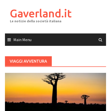
Skip
to
Gaverland.it
content
Le notizie della società italiana
Main Menu
VIAGGI AVVENTURA