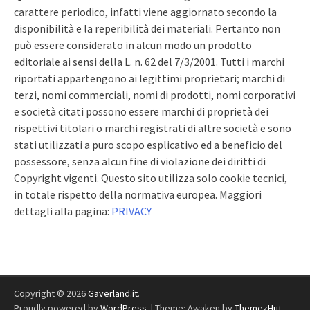
carattere periodico, infatti viene aggiornato secondo la
disponibilità e la reperibilità dei materiali. Pertanto non
può essere considerato in alcun modo un prodotto
editoriale ai sensi della L. n. 62 del 7/3/2001. Tutti i marchi
riportati appartengono ai legittimi proprietari; marchi di
terzi, nomi commerciali, nomi di prodotti, nomi corporativi
e società citati possono essere marchi di proprietà dei
rispettivi titolari o marchi registrati di altre società e sono
stati utilizzati a puro scopo esplicativo ed a beneficio del
possessore, senza alcun fine di violazione dei diritti di
Copyright vigenti. Questo sito utilizza solo cookie tecnici,
in totale rispetto della normativa europea. Maggiori
dettagli alla pagina:
PRIVACY
Copyright © 2026
Gaverland.it
.
Proudly powered by
WordPress
.
|
Theme: Awaken by
ThemezHut
.