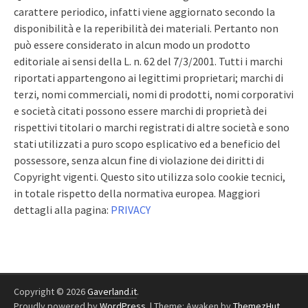
carattere periodico, infatti viene aggiornato secondo la
disponibilità e la reperibilità dei materiali. Pertanto non
può essere considerato in alcun modo un prodotto
editoriale ai sensi della L. n. 62 del 7/3/2001. Tutti i marchi
riportati appartengono ai legittimi proprietari; marchi di
terzi, nomi commerciali, nomi di prodotti, nomi corporativi
e società citati possono essere marchi di proprietà dei
rispettivi titolari o marchi registrati di altre società e sono
stati utilizzati a puro scopo esplicativo ed a beneficio del
possessore, senza alcun fine di violazione dei diritti di
Copyright vigenti. Questo sito utilizza solo cookie tecnici,
in totale rispetto della normativa europea. Maggiori
dettagli alla pagina:
PRIVACY
Copyright © 2026
Gaverland.it
.
Proudly powered by
WordPress
.
|
Theme: Awaken by
ThemezHut
.