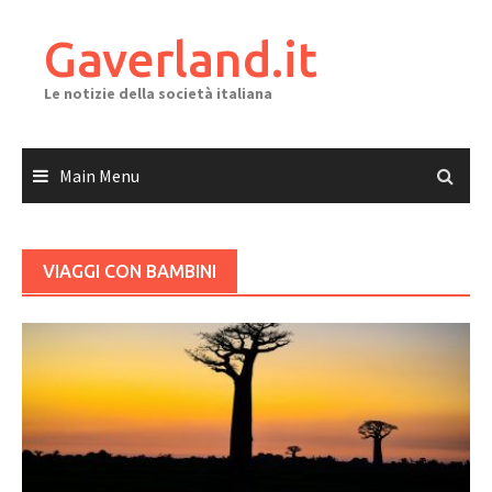
Skip
to
Gaverland.it
content
Le notizie della società italiana
Main Menu
VIAGGI CON BAMBINI