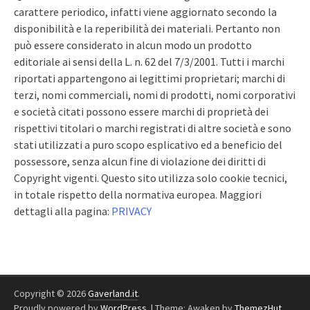
carattere periodico, infatti viene aggiornato secondo la
disponibilità e la reperibilità dei materiali. Pertanto non
può essere considerato in alcun modo un prodotto
editoriale ai sensi della L. n. 62 del 7/3/2001. Tutti i marchi
riportati appartengono ai legittimi proprietari; marchi di
terzi, nomi commerciali, nomi di prodotti, nomi corporativi
e società citati possono essere marchi di proprietà dei
rispettivi titolari o marchi registrati di altre società e sono
stati utilizzati a puro scopo esplicativo ed a beneficio del
possessore, senza alcun fine di violazione dei diritti di
Copyright vigenti. Questo sito utilizza solo cookie tecnici,
in totale rispetto della normativa europea. Maggiori
dettagli alla pagina:
PRIVACY
Copyright © 2026
Gaverland.it
.
Proudly powered by
WordPress
.
|
Theme: Awaken by
ThemezHut
.