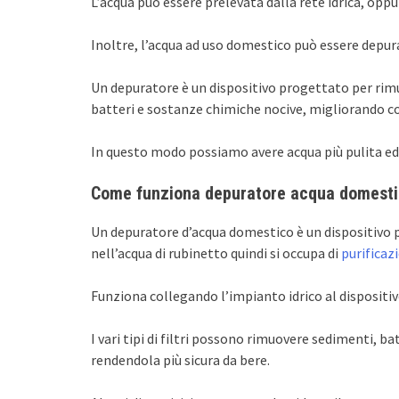
L’acqua può essere prelevata dalla rete idrica, oppu
Inoltre, l’acqua ad uso domestico può essere depura
Un depuratore è un dispositivo progettato per rim
batteri e sostanze chimiche nocive, migliorando cos
In questo modo possiamo avere acqua più pulita ed i
Come funziona depuratore acqua domest
Un depuratore d’acqua domestico è un dispositivo 
nell’acqua di rubinetto quindi si occupa di
purificaz
Funziona collegando l’impianto idrico al dispositivo,
I vari tipi di filtri possono rimuovere sedimenti, ba
rendendola più sicura da bere.