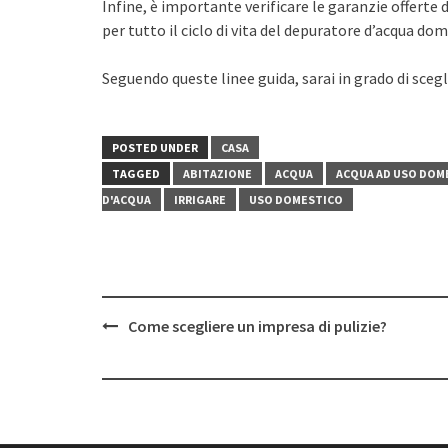
Infine, è importante verificare le garanzie offerte 
per tutto il ciclo di vita del depuratore d’acqua dom
Seguendo queste linee guida, sarai in grado di scegl
POSTED UNDER
CASA
TAGGED
ABITAZIONE
ACQUA
ACQUA AD USO DOM
D'ACQUA
IRRIGARE
USO DOMESTICO
Post
Come scegliere un impresa di pulizie?
navigation