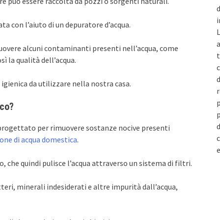
re può essere raccolta da pozzi o sorgenti naturali.
d
i
ta con l’aiuto di un depuratore d’acqua.
L
a
uovere alcuni contaminanti presenti nell’acqua, come
t
ì la qualità dell’acqua.
c
d
gienica da utilizzare nella nostra casa.
r
p
ico?
p
d
progettato per rimuovere sostanze nocive presenti
c
ione di acqua domestica
.
e
 che quindi pulisce l’acqua attraverso un sistema di filtri.
tteri, minerali indesiderati e altre impurità dall’acqua,