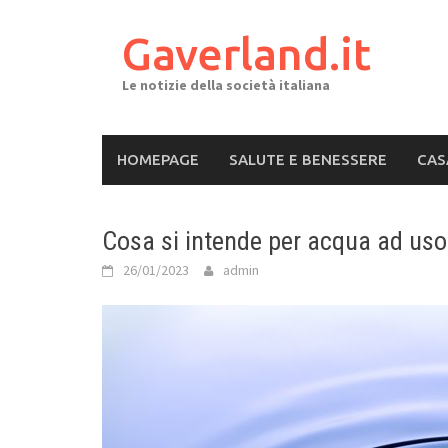
Skip
to
Gaverland.it
content
Le notizie della società italiana
HOMEPAGE
SALUTE E BENESSERE
CAS
Cosa si intende per acqua ad us
26/01/2023
admin