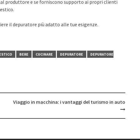
dal produttore e se forniscono supporto ai propri clienti
estico.
iere il depuratore più adatto alle tue esigenze.
ESTICO
BERE
CUCINARE
DEPURATORE
DEPURATORE
Viaggio in macchina: i vantaggi del turismo in auto