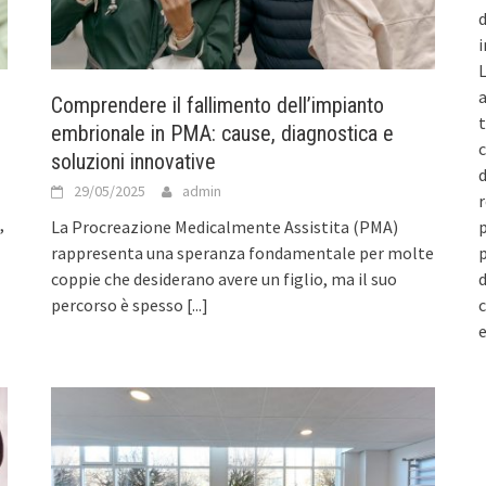
d
i
L
a
Comprendere il fallimento dell’impianto
t
embrionale in PMA: cause, diagnostica e
c
soluzioni innovative
d
29/05/2025
admin
r
,
p
La Procreazione Medicalmente Assistita (PMA)
p
rappresenta una speranza fondamentale per molte
d
coppie che desiderano avere un figlio, ma il suo
c
percorso è spesso
[...]
e