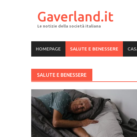
Skip
to
Gaverland.it
content
Le notizie della società italiana
HOMEPAGE
SALUTE E BENESSERE
CAS
SALUTE E BENESSERE