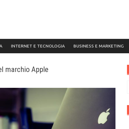
A
INTERNET E TECNOLOGIA
BUSINESS E MARKETING
del marchio Apple
R
p