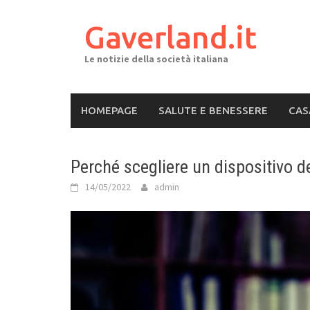
Skip
to
Gaverland.it
content
Le notizie della società italiana
HOMEPAGE
SALUTE E BENESSERE
CAS
Perché scegliere un dispositivo 
14/05/2022
admin