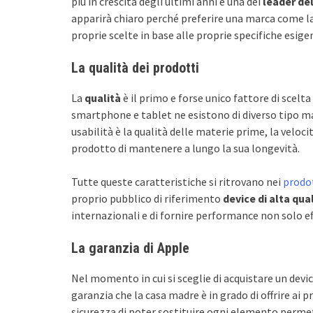
più in crescita degli ultimi anni e una dei
leader del
apparirà chiaro perché preferire una marca come la
proprie scelte in base alle proprie specifiche esigen
La qualità dei prodotti
La
qualità
è il primo e forse unico fattore di scelta
smartphone e tablet ne esistono di diverso tipo ma 
usabilità è la qualità delle materie prime, la veloci
prodotto di mantenere a lungo la sua longevità.
Tutte queste caratteristiche si ritrovano nei
prodo
proprio pubblico di riferimento
device di alta qua
internazionali e di fornire performance non solo ef
La garanzia di Apple
Nel momento in cui si sceglie di acquistare un devi
garanzia che la casa madre è in grado di offrire ai 
sicurezza di poter sostituire ogni elemento permet