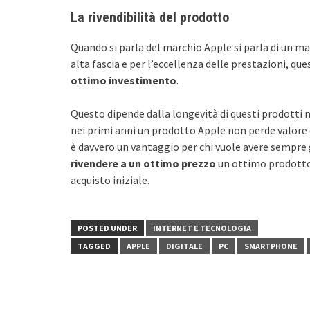
La rivendibilità del prodotto
Quando si parla del marchio Apple si parla di un ma
alta fascia e per l’eccellenza delle prestazioni, qu
ottimo
investimento
.
Questo dipende dalla longevità di questi prodotti 
nei primi anni un prodotto Apple non perde valore d
è davvero un vantaggio per chi vuole avere sempre gl
rivendere a un ottimo prezzo
un ottimo prodotto 
acquisto iniziale.
POSTED UNDER
INTERNET E TECNOLOGIA
TAGGED
APPLE
DIGITALE
PC
SMARTPHONE