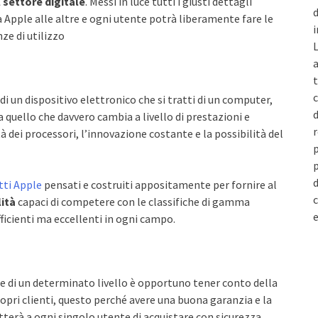
 settore digitale
. Messi in luce tutti i giusti dettagli
d
 Apple alle altre e ogni utente potrà liberamente fare le
i
ze di utilizzo
L
a
t
c
 di un dispositivo elettronico che si tratti di un computer,
d
quello che davvero cambia a livello di prestazioni e
r
tà dei processori, l’innovazione costante e la possibilità del
p
p
d
tti Apple
pensati e costruiti appositamente per fornire al
c
lità
capaci di competere con le classifiche di gamma
e
ficienti ma eccellenti in ogni campo.
ce di un determinato livello è opportuno tener conto della
propri clienti, questo perché avere una buona garanzia e la
terà a ogni singolo utente di acquistare con sicurezza.