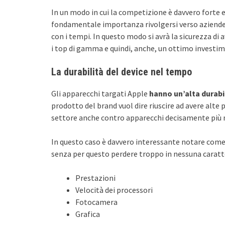
In un modo in cui la competizione è davvero forte 
fondamentale importanza rivolgersi verso aziende 
con i tempi. In questo modo si avrà la sicurezza di
i top di gamma e quindi, anche, un ottimo investim
La durabilità del device nel tempo
Gli apparecchi targati Apple
hanno un’alta durabi
prodotto del brand vuol dire riuscire ad avere alte
settore anche contro apparecchi decisamente più 
In questo caso è davvero interessante notare come 
senza per questo perdere troppo in nessuna carat
Prestazioni
Velocità dei processori
Fotocamera
Grafica