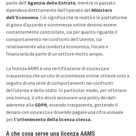
parte dell’
Agenzia delle Entrate
, mentre in passato
dipendeva direttamente dall’operato del
Ministero
dell’Economia
. Ciò significa che le realtà e le piattaforme
di gioco d’azzardo e scommesse online devono essere
costantemente controllate, sia per quanto riguarda il
comportamento nei confronti dell’utente, sia
relativamente alla condotta economica, fiscale e
finanziaria da parte di un settore molto ampio.
La licenza AAMS è una certificazione di sicurezza e
trasparenza che un sito di scommesse online ottiene solo a
seguito di una serie di comportamenti nei confronti
dell’utente e dello stato. In particolar modo, per ottenere
una licenza, il sito dovrà assicurare una policy dei dati
aderente alla
GDPR
, essendo trasparente, gestendo il
denaro con sicurezza e dovendo pagare una cifra annuale
per
l’ottenimento della licenza stessa.
A che cosa serve una licenza AAMS