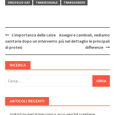
ORGOGLIO GAY
TRANSESSUALE
TRANSGENDER
Post
L’importanza delle calze
Assegni e cambiali, vediamo
navigation
sanitarie dopo un intervento
più nel dettaglio le principali
di protesi
differenze
RICERCA
Ricerca
per:
ARTICOLI RECENTI
Industria metalmeccanica: ecco perché scegliere