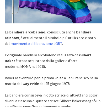
La
bandiera arcobaleno
, conosciuta anche
bandiera
rainbow
, è attualmente il simbolo più utilizzato e noto
del
movimento di liberazione LGBT
.
L’originale bandiera arcobaleno realizzata da
Gilbert
Baker
è stata acquistata dalla galleria d’arte
moderna MOMA nel 2015.
Baker la sventolò per la prima volta a San Francisco nella
marcia del
Gay Pride
del 25 giugno 1978.
La bandiera consisteva in otto strisce di altrettanti colori
diveri; a ciascuna di queste strisce Gilbert Baker assegnò un
significato specifico nel seguente modo: