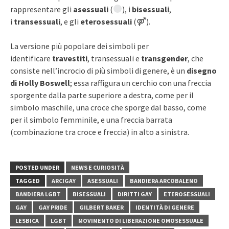
rappresentare gli
asessuali
(
), i
bisessuali
,
i
transessuali
, e gli
eterosessuali
(⚤).
La versione più popolare dei simboli per
identificare
travestiti
, transessuali e
transgender
, che
consiste nell’incrocio di più simboli di genere, è un
disegno
di Holly Boswell
; essa raffigura un cerchio con una freccia
sporgente dalla parte superiore a destra, come per il
simbolo maschile, una croce che sporge dal basso, come
per il simbolo femminile, e una freccia barrata
(combinazione tra croce e freccia) in alto a sinistra.
POSTED UNDER
NEWS E CURIOSITÀ
TAGGED
ARCIGAY
ASESSUALI
BANDIERA ARCOBALENO
BANDIERA LGBT
BISESSUALI
DIRITTI GAY
ETEROSESSUALI
GAY
GAY PRIDE
GILBERT BAKER
IDENTITÀ DI GENERE
LESBICA
LGBT
MOVIMENTO DI LIBERAZIONE OMOSESSUALE