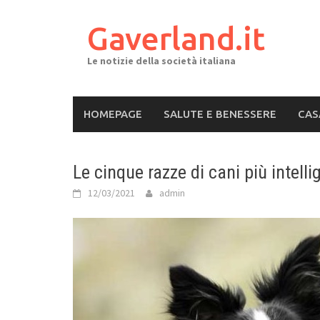
Skip
to
Gaverland.it
content
Le notizie della società italiana
HOMEPAGE
SALUTE E BENESSERE
CAS
Le cinque razze di cani più intell
12/03/2021
admin