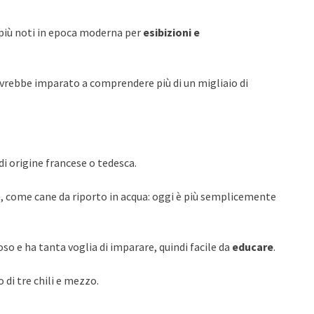
 i più noti in epoca moderna per
esibizioni e
 avrebbe imparato a comprendere più di un migliaio di
di origine francese o tedesca.
tre, come cane da riporto in acqua: oggi è più semplicemente
so e ha tanta voglia di imparare, quindi facile da
educare
.
di tre chili e mezzo.