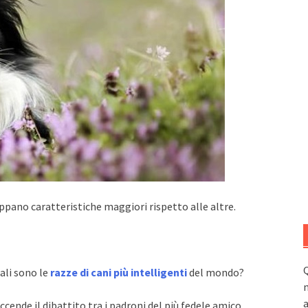
uppano caratteristiche maggiori rispetto alle altre.
Q
uali sono le
razze di cani più intelligenti
del mondo?
n
a
ende il dibattito tra i padroni del più fedele amico