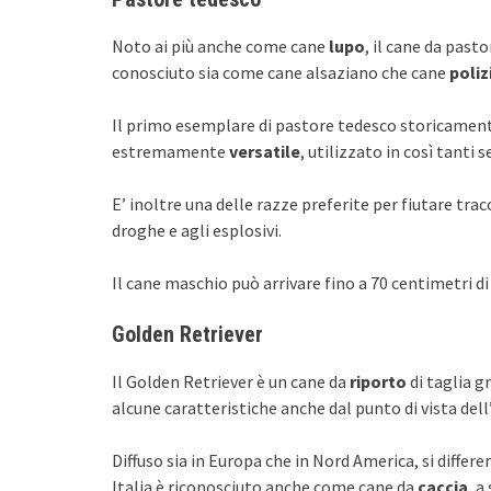
Noto ai più anche come cane
lupo
, il cane da past
conosciuto sia come cane alsaziano che cane
poliz
Il primo esemplare di pastore tedesco storicamente 
estremamente
versatile
, utilizzato in così tanti
E’ inoltre una delle razze preferite per fiutare trac
droghe e agli esplosivi.
Il cane maschio può arrivare fino a 70 centimetri d
Golden Retriever
Il Golden Retriever è un cane da
riporto
di taglia g
alcune caratteristiche anche dal punto di vista dell
Diffuso sia in Europa che in Nord America, si differe
Italia è riconosciuto anche come cane da
caccia
, a