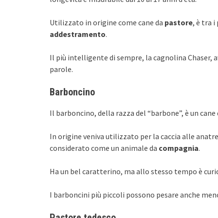
Utilizzato in origine come cane da
pastore
, è tra
addestramento
.
Il più intelligente di sempre, la cagnolina Chaser,
parole.
Barboncino
Il barboncino, della razza del “barbone”, è un cane 
In origine veniva utilizzato per la caccia alle ana
considerato come un animale da
compagnia
.
Ha un bel caratterino, ma allo stesso tempo è curio
I barboncini più piccoli possono pesare anche meno 
Pastore tedesco