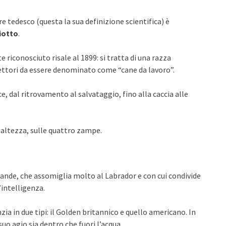
ore tedesco (questa la sua definizione scientifica) è
iotto
.
riconosciuto risale al 1899: si tratta di una razza
 settori da essere denominato come “cane da lavoro”.
ce, dal ritrovamento al salvataggio, fino alla caccia alle
i altezza, sulle quattro zampe.
rande, che assomiglia molto al Labrador e con cui condivide
’intelligenza.
nzia in due tipi: il Golden britannico e quello americano. In
 suo agio sia dentro che fuori l’acqua.