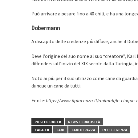
Può arrivare a pesare fino a 40 chili, e ha una long
Dobermann
A discapito delle credenze più diffuse, anche il Dob
Deve l’origine del suo nome al suo “creatore”, Kar
diffondersi all’inizio del XIX secolo dalla Turingia, 
Noto ai più per il suo utilizzo come cane da guardia
dunque un cane da tutti.
Fonte:
https://www.ilpiacenza.it/animali/le-cinque-
POSTED UNDER
NEWS E CURIOSITÀ
TAGGED
CANI
CANI DI RAZZA
INTELLIGENZA