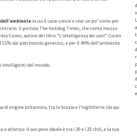
d
i
L
dell’ambiente
in cui il cane cresce e vive: un po’ come per
a
 contrario. Il portale The Holidog Times, che conta mezzo
t
nley Coren, autore del libro “L’intelligenza dei cani”: Coren
c
al 51% dal patrimonio genetico, e per il 49% dall’ambiente
d
r
p
ù intelligenti del mondo.
p
d
c
e
 di origine britannica, tra la Scozia e l’Inghilterra (da qui
tletico: il suo peso ideale è tra i 20 e i 25 chili, e la sua