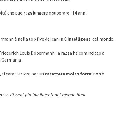
evità che può raggiungere e superare i 14 anni.
ermann è nella top five dei cani più
intelligenti
del mondo.
l Friederich Louis Dobermann: la razza ha cominciato a
in Germania.
, si caratterizza per un
carattere molto forte
: non è
razze-di-cani-piu-intelligenti-del-mondo.html