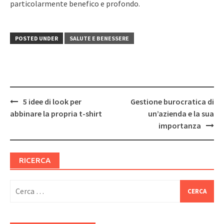
particolarmente benefico e profondo.
POSTED UNDER
SALUTE E BENESSERE
Post
5 idee di look per
Gestione burocratica di
navigation
abbinare la propria t-shirt
un’azienda e la sua
importanza
RICERCA
Ricerca
per: