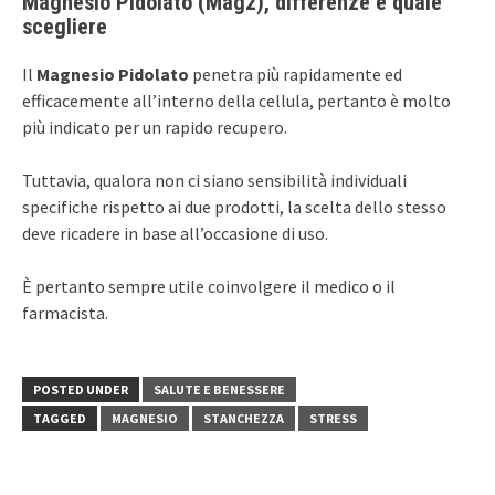
Magnesio Pidolato (Mag2), differenze e quale
scegliere
Il
Magnesio Pidolato
penetra più rapidamente ed
efficacemente all’interno della cellula, pertanto è molto
più indicato per un rapido recupero.
Tuttavia, qualora non ci siano sensibilità individuali
specifiche rispetto ai due prodotti, la scelta dello stesso
deve ricadere in base all’occasione di uso.
È pertanto sempre utile coinvolgere il medico o il
farmacista.
POSTED UNDER
SALUTE E BENESSERE
TAGGED
MAGNESIO
STANCHEZZA
STRESS