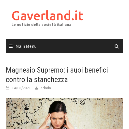
Skip
to
Gaverland.it
content
Le notizie della società italiana
Main Menu
Magnesio Supremo: i suoi benefici
contro la stanchezza
14/08/2021
admin