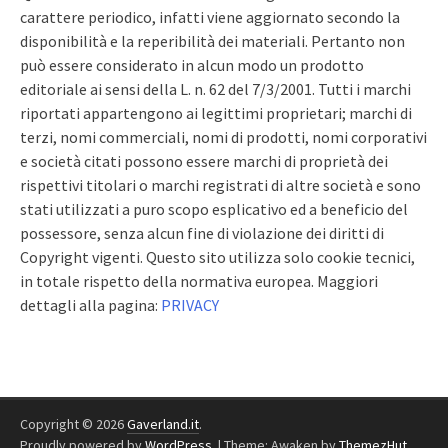
carattere periodico, infatti viene aggiornato secondo la
disponibilità e la reperibilità dei materiali. Pertanto non
può essere considerato in alcun modo un prodotto
editoriale ai sensi della L. n. 62 del 7/3/2001. Tutti i marchi
riportati appartengono ai legittimi proprietari; marchi di
terzi, nomi commerciali, nomi di prodotti, nomi corporativi
e società citati possono essere marchi di proprietà dei
rispettivi titolari o marchi registrati di altre società e sono
stati utilizzati a puro scopo esplicativo ed a beneficio del
possessore, senza alcun fine di violazione dei diritti di
Copyright vigenti. Questo sito utilizza solo cookie tecnici,
in totale rispetto della normativa europea. Maggiori
dettagli alla pagina:
PRIVACY
Copyright © 2026
Gaverland.it
.
Proudly powered by
WordPress
.
|
Theme: Awaken by
ThemezHut
.