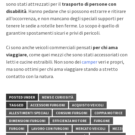
sono stati attrezzati per il
trasporto di persone con
disabilità
. Hanno pedane che si possono estrarre e ritirare
all’occorrenza, e non mancano degli speciali supporti per
tenere le sedie a rotelle ben ferme. Lo scopo è quello di
garantire spostamenti sicuri e privi di pericoli.
Ci sono anche veicoli commerciali pensati
per chi ama
viaggiare
, come quei mezzi che sono stati accessoriati con
letti e cucine estraibili. Non sono dei
camper
veri e propri,
ma sono ottimi per chi ama viaggiare stando a stretto
contatto con la natura.
POSTED UNDER
NEWS E CURIOSITÀ
TAGGED
ACCESSORI FURGONI
ACQUISTO VEICOLI
ALLESTIMENTI SPECIALI
CONSUMI FURGONI
COPPIA MOTRICE
DIMENSIONI FURGONI
EFFICIENZA MOTORE
FURGONE
FURGONI
LAVORO CON FURGONI
MERCATO VEICOLI
MEZZI