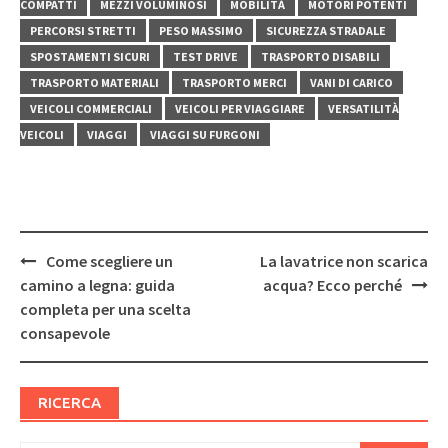
COMPATTI
MEZZI VOLUMINOSI
MOBILITÀ
MOTORI POTENTI
PERCORSI STRETTI
PESO MASSIMO
SICUREZZA STRADALE
SPOSTAMENTI SICURI
TEST DRIVE
TRASPORTO DISABILI
TRASPORTO MATERIALI
TRASPORTO MERCI
VANI DI CARICO
VEICOLI COMMERCIALI
VEICOLI PER VIAGGIARE
VERSATILITÀ
VEICOLI
VIAGGI
VIAGGI SU FURGONI
Post
Come scegliere un
La lavatrice non scarica
navigation
camino a legna: guida
acqua? Ecco perché
completa per una scelta
consapevole
RICERCA