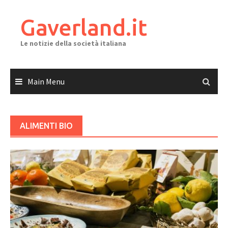
Skip
to
Gaverland.it
content
Le notizie della società italiana
Main Menu
ALIMENTI BIO