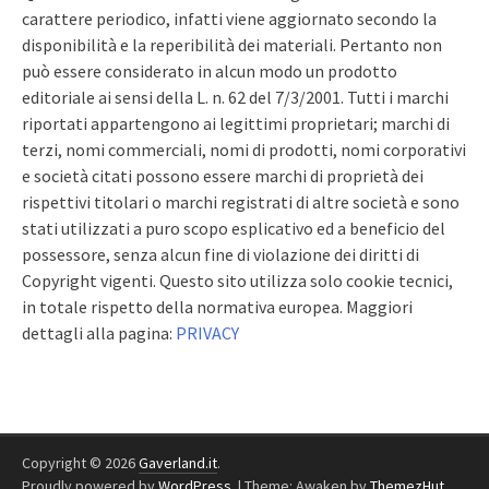
carattere periodico, infatti viene aggiornato secondo la
disponibilità e la reperibilità dei materiali. Pertanto non
può essere considerato in alcun modo un prodotto
editoriale ai sensi della L. n. 62 del 7/3/2001. Tutti i marchi
riportati appartengono ai legittimi proprietari; marchi di
terzi, nomi commerciali, nomi di prodotti, nomi corporativi
e società citati possono essere marchi di proprietà dei
rispettivi titolari o marchi registrati di altre società e sono
stati utilizzati a puro scopo esplicativo ed a beneficio del
possessore, senza alcun fine di violazione dei diritti di
Copyright vigenti. Questo sito utilizza solo cookie tecnici,
in totale rispetto della normativa europea. Maggiori
dettagli alla pagina:
PRIVACY
Copyright © 2026
Gaverland.it
.
Proudly powered by
WordPress
.
|
Theme: Awaken by
ThemezHut
.