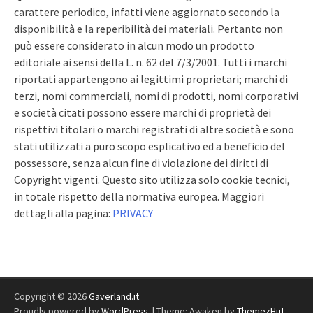
carattere periodico, infatti viene aggiornato secondo la
disponibilità e la reperibilità dei materiali. Pertanto non
può essere considerato in alcun modo un prodotto
editoriale ai sensi della L. n. 62 del 7/3/2001. Tutti i marchi
riportati appartengono ai legittimi proprietari; marchi di
terzi, nomi commerciali, nomi di prodotti, nomi corporativi
e società citati possono essere marchi di proprietà dei
rispettivi titolari o marchi registrati di altre società e sono
stati utilizzati a puro scopo esplicativo ed a beneficio del
possessore, senza alcun fine di violazione dei diritti di
Copyright vigenti. Questo sito utilizza solo cookie tecnici,
in totale rispetto della normativa europea. Maggiori
dettagli alla pagina:
PRIVACY
Copyright © 2026
Gaverland.it
.
Proudly powered by
WordPress
.
|
Theme: Awaken by
ThemezHut
.