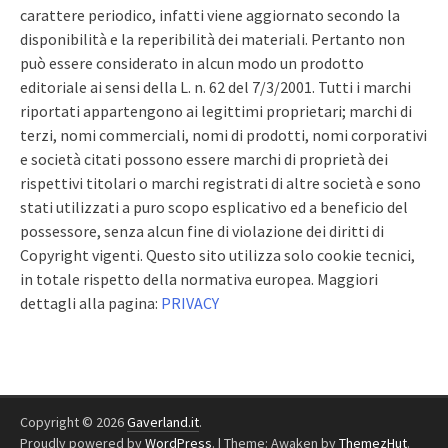
carattere periodico, infatti viene aggiornato secondo la
disponibilità e la reperibilità dei materiali. Pertanto non
può essere considerato in alcun modo un prodotto
editoriale ai sensi della L. n. 62 del 7/3/2001. Tutti i marchi
riportati appartengono ai legittimi proprietari; marchi di
terzi, nomi commerciali, nomi di prodotti, nomi corporativi
e società citati possono essere marchi di proprietà dei
rispettivi titolari o marchi registrati di altre società e sono
stati utilizzati a puro scopo esplicativo ed a beneficio del
possessore, senza alcun fine di violazione dei diritti di
Copyright vigenti. Questo sito utilizza solo cookie tecnici,
in totale rispetto della normativa europea. Maggiori
dettagli alla pagina:
PRIVACY
Copyright © 2026
Gaverland.it
.
Proudly powered by
WordPress
.
|
Theme: Awaken by
ThemezHut
.