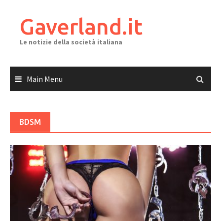
Skip
to
Gaverland.it
content
Le notizie della società italiana
Main Menu
BDSM