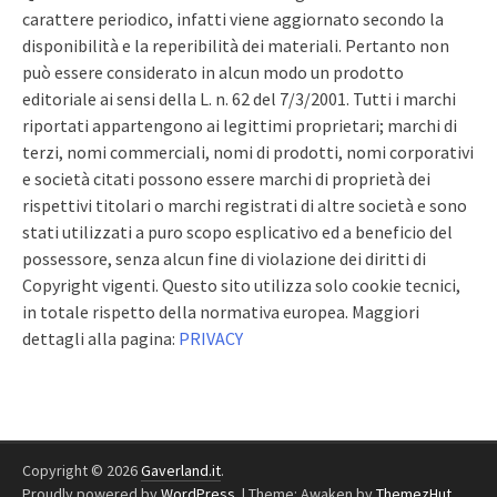
carattere periodico, infatti viene aggiornato secondo la
disponibilità e la reperibilità dei materiali. Pertanto non
può essere considerato in alcun modo un prodotto
editoriale ai sensi della L. n. 62 del 7/3/2001. Tutti i marchi
riportati appartengono ai legittimi proprietari; marchi di
terzi, nomi commerciali, nomi di prodotti, nomi corporativi
e società citati possono essere marchi di proprietà dei
rispettivi titolari o marchi registrati di altre società e sono
stati utilizzati a puro scopo esplicativo ed a beneficio del
possessore, senza alcun fine di violazione dei diritti di
Copyright vigenti. Questo sito utilizza solo cookie tecnici,
in totale rispetto della normativa europea. Maggiori
dettagli alla pagina:
PRIVACY
Copyright © 2026
Gaverland.it
.
Proudly powered by
WordPress
.
|
Theme: Awaken by
ThemezHut
.